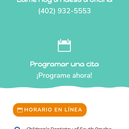
(402) 932-5553

Programar una cita
¡Programe ahora!
HORARIO EN LÍNEA